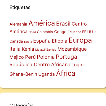
Etiquetas
América
Brasil
Centro
Alemania
América
Congo
Colombia
EE.UU. -
Ecuador
Chad
Europa
España
Etiopia
Canadá
Egipto
Italia
Mozambique
Kenia
Malawi-Zambia
Portugal
Polonia
Perú
Méjico
República Centro Africana
Togo-
África
Ghana-Benin
Uganda
Categorías