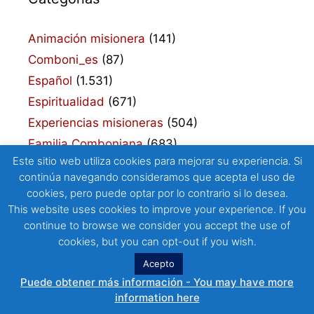
Animación misionera
(141)
Comboni_es
(87)
Español
(1.531)
Espiritualidad
(671)
Experiencias misioneras
(504)
Familia Comboniana
(683)
Este sitio web utiliza cookies para mejorar su experiencia. Si
Formación
(485)
continúa navegando consideramos que acepta el uso de
JPIC_es
(168)
cookies, pero puede optar por lo contrario si lo desea.
Pueblos y Culturas
(43)
This website uses cookies to improve your experience. If you
continue to browse we consider you accept the use of
cookies, but you can opt-out if you wish.
Acepto
Puede obtener más información - You may have more
© 2026 Laicos Misioneros Combonianos
• Creado con
information here
GeneratePress