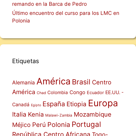
remando en la Barca de Pedro
Último encuentro del curso para los LMC en
Polonia
Etiquetas
América
Brasil
Centro
Alemania
América
Congo
Colombia
EE.UU. -
Ecuador
Chad
Europa
España
Etiopia
Canadá
Egipto
Italia
Mozambique
Kenia
Malawi-Zambia
Portugal
Polonia
Perú
Méjico
República Centro Africana
Togo-