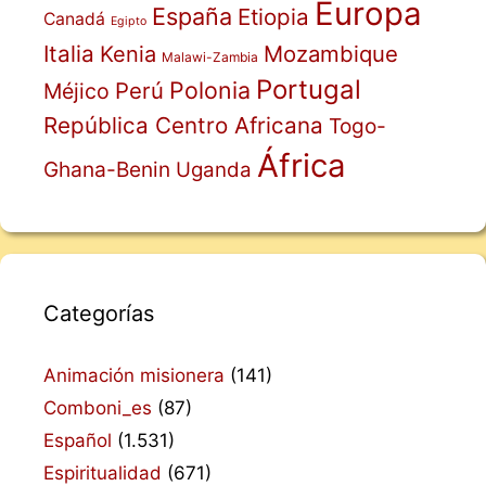
Europa
España
Etiopia
Canadá
Egipto
Italia
Mozambique
Kenia
Malawi-Zambia
Portugal
Polonia
Perú
Méjico
República Centro Africana
Togo-
África
Ghana-Benin
Uganda
Categorías
Animación misionera
(141)
Comboni_es
(87)
Español
(1.531)
Espiritualidad
(671)