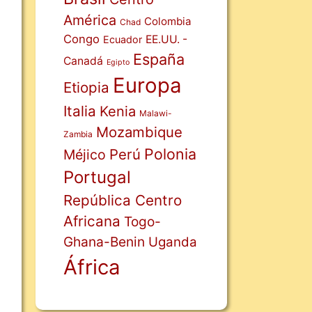
América
Colombia
Chad
Congo
EE.UU. -
Ecuador
España
Canadá
Egipto
Europa
Etiopia
Italia
Kenia
Malawi-
Mozambique
Zambia
Polonia
Perú
Méjico
Portugal
República Centro
Africana
Togo-
Ghana-Benin
Uganda
África