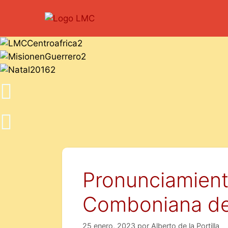
Pronunciamiento
Comboniana de
25 enero, 2023
por
Alberto de la Portilla