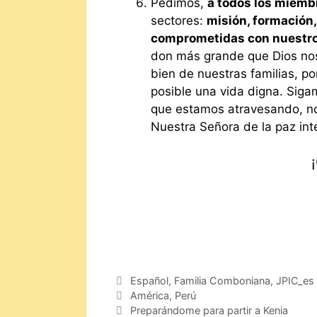
Pedimos,
a todos los miemb
sectores:
misión, formación,
comprometidas con nuestro
don más grande que Dios nos 
bien de nuestras familias, p
posible una vida digna. Siga
que estamos atravesando, n
Nuestra Señora de la paz int
Español
,
Familia Comboniana
,
JPIC_es
América
,
Perú
Preparándome para partir a Kenia