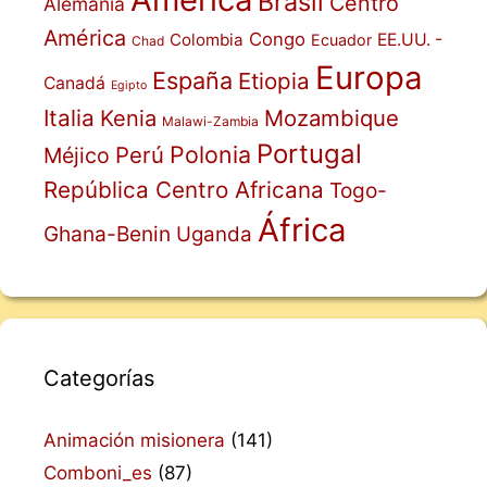
Brasil
Centro
Alemania
América
Congo
Colombia
EE.UU. -
Ecuador
Chad
Europa
España
Etiopia
Canadá
Egipto
Italia
Mozambique
Kenia
Malawi-Zambia
Portugal
Polonia
Perú
Méjico
República Centro Africana
Togo-
África
Ghana-Benin
Uganda
Categorías
Animación misionera
(141)
Comboni_es
(87)