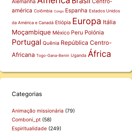
América
Brasil
Centro-
Alemanha
américa
Espanha
Colômbia
Estados Unidos
Congo
Europa
Itália
Etiópia
da América e Canadá
Moçambique
Polónia
Peru
México
Portugal
República Centro-
Quênia
África
Africana
Uganda
Togo-Gana-Benin
Categorias
Animação missionária
(79)
Comboni_pt
(58)
Espiritualidade
(249)