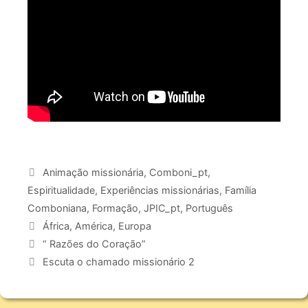
Animação missionária
,
Comboni_pt
,
Espiritualidade
,
Experiências missionárias
,
Família
Comboniana
,
Formação
,
JPIC_pt
,
Português
África
,
América
,
Europa
“ Razões do Coração”
Escuta o chamado missionário 2