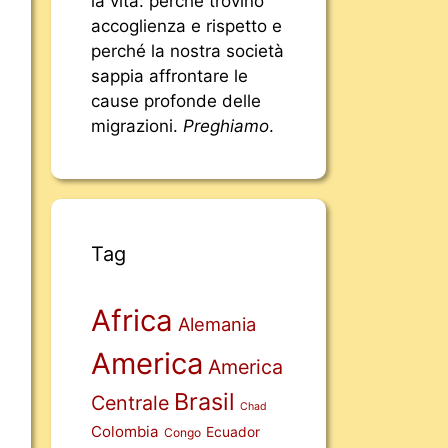
la vita: perché trovino
accoglienza e rispetto e
perché la nostra società
sappia affrontare le
cause profonde delle
migrazioni.
Preghiamo
.
Tag
Africa
Alemania
America
America
Brasil
Centrale
Chad
Colombia
Ecuador
Congo