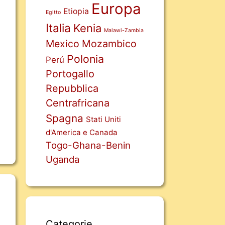
Europa
Etiopia
Egitto
Italia
Kenia
Malawi-Zambia
Mexico
Mozambico
Polonia
Perú
Portogallo
Repubblica
Centrafricana
Spagna
Stati Uniti
d'America e Canada
Togo-Ghana-Benin
Uganda
Categorie