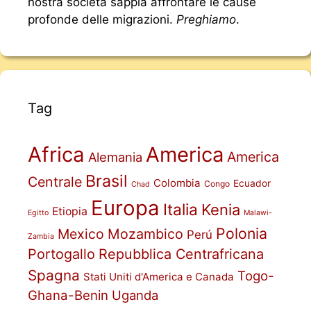
nostra società sappia affrontare le cause
profonde delle migrazioni.
Preghiamo
.
Tag
Africa
America
America
Alemania
Brasil
Centrale
Colombia
Ecuador
Congo
Chad
Europa
Italia
Kenia
Etiopia
Egitto
Malawi-
Polonia
Mexico
Mozambico
Perú
Zambia
Portogallo
Repubblica Centrafricana
Spagna
Togo-
Stati Uniti d'America e Canada
Ghana-Benin
Uganda