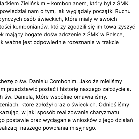
 Maćkiem Zielińskim – kombonianem, który był z ŚMK
 Opowiedział nam o tym, jak wyglądały początki Ruchu
edynczych osób świeckich, które miały w swoich
rtości kombonianów, którzy zgodzili się im towarzyszyć
iek mający bogate doświadczenie z ŚMK w Polsce,
jak ważne jest odpowiednie rozeznanie w trakcie
echezę o św. Danielu Combonim. Jako że mieliśmy
m przedstawić postać i historię naszego założyciela.
h św. Daniela, które wspólnie omawialiśmy.
niach, które założył oraz o świeckich. Odnieśliśmy
okazując, w jaki sposób realizowanie charyzmatu
o postawie oraz wyciąganie wniosków z jego działań
alizacji naszego powołania misyjnego.