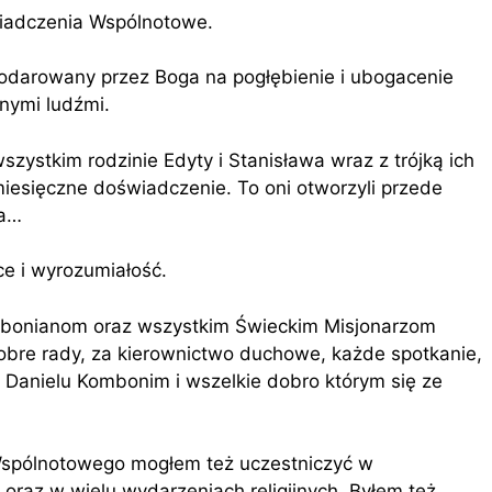
iadczenia Wspólnotowe.
podarowany przez Boga na pogłębienie i ubogacenie
nnymi ludźmi.
ystkim rodzinie Edyty i Stanisława wraz z trójką ich
umiesięczne doświadczenie. To oni otworzyli przede
ca…
ce i wyrozumiałość.
ombonianom oraz wszystkim Świeckim Misjonarzom
bre rady, za kierownictwo duchowe, każde spotkanie,
o Danielu Kombonim i wszelkie dobro którym się ze
Wspólnotowego mogłem też uczestniczyć w
 oraz w wielu wydarzeniach religijnych. Byłem też