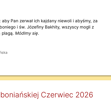
: aby Pan zerwał ich kajdany niewoli i abyśmy, za
niego i św. Józefiny Bakhity, wszyscy mogli z
ą plagą.
Módlmy się
.
ńska
mboniańskiej Czerwiec 2026