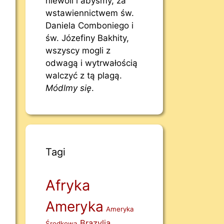
niewoli i abyśmy, za
wstawiennictwem św.
Daniela Comboniego i
św. Józefiny Bakhity,
wszyscy mogli z
odwagą i wytrwałością
walczyć z tą plagą.
Módlmy się
.
Tagi
Afryka
Ameryka
Ameryka
Brazylia
Środkowa