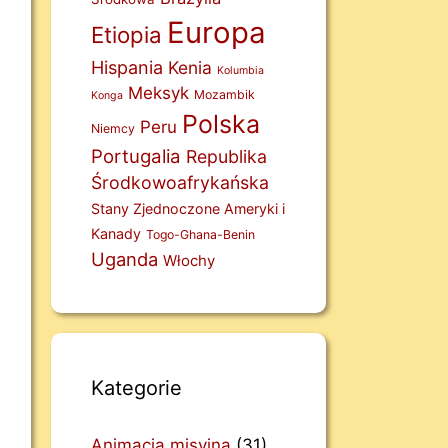
Europa
Etiopia
Hispania
Kenia
Kolumbia
Meksyk
Mozambik
Konga
Polska
Peru
Niemcy
Portugalia
Republika
Środkowoafrykańska
Stany Zjednoczone Ameryki i
Kanady
Togo-Ghana-Benin
Uganda
Włochy
Kategorie
Animacja misyjna
(31)