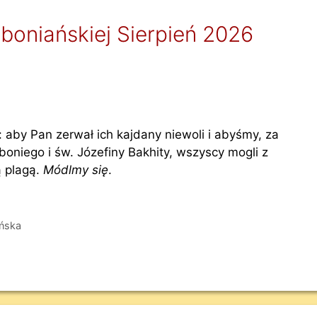
mboniańskiej Sierpień 2026
: aby Pan zerwał ich kajdany niewoli i abyśmy, za
niego i św. Józefiny Bakhity, wszyscy mogli z
ą plagą.
Módlmy się
.
ńska