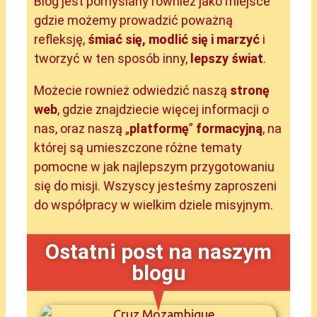
Blog jest pomyślany również jako miejsce
gdzie możemy prowadzić poważną
refleksję,
śmiać się, modlić się i marzyć
i
tworzyć w ten sposób inny,
lepszy świat
.
Możecie rownież odwiedzić naszą
stronę
web
, gdzie znajdziecie więcej informacji o
nas, oraz naszą „
platformę
”
formacyjną
, na
której są umieszczone różne tematy
pomocne w jak najlepszym przygotowaniu
się do misji. Wszyscy jesteśmy zaproszeni
do współpracy w wielkim dziele misyjnym.
Ostatni post na naszym
blogu