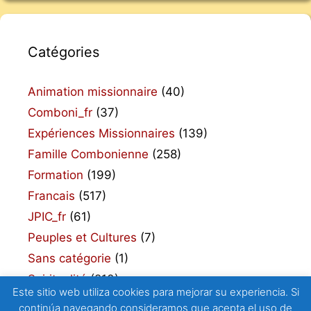
Catégories
Animation missionnaire
(40)
Comboni_fr
(37)
Expériences Missionnaires
(139)
Famille Combonienne
(258)
Formation
(199)
Francais
(517)
JPIC_fr
(61)
Peuples et Cultures
(7)
Sans catégorie
(1)
Spiritualité
(210)
Este sitio web utiliza cookies para mejorar su experiencia. Si
continúa navegando consideramos que acepta el uso de