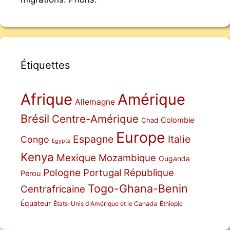
Étiquettes
Afrique
Amérique
Allemagne
Brésil
Centre-Amérique
Colombie
Chad
Europe
Espagne
Italie
Congo
Egypte
Kenya
Mexique
Mozambique
Ouganda
Pologne
Portugal
République
Perou
Togo-Ghana-Benin
Centrafricaine
Équateur
États-Unis d'Amérique et le Canada
Éthiopie