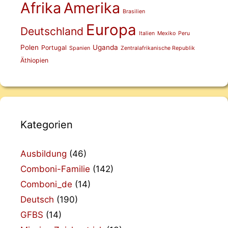
Afrika
Amerika
Brasilien
Europa
Deutschland
Italien
Mexiko
Peru
Polen
Uganda
Portugal
Spanien
Zentralafrikanische Republik
Äthiopien
Kategorien
Ausbildung
(46)
Comboni-Familie
(142)
Comboni_de
(14)
Deutsch
(190)
GFBS
(14)