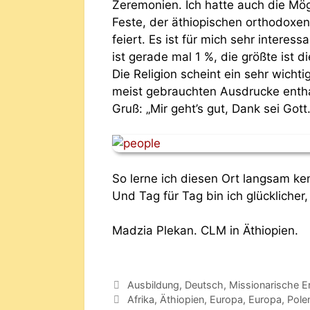
Zeremonien. Ich hatte auch die Mögl
Feste, der äthiopischen orthodoxe
feiert. Es ist für mich sehr interess
ist gerade mal 1 %, die größte ist 
Die Religion scheint ein sehr wicht
meist gebrauchten Ausdrucke enthal
Gruß: „Mir geht’s gut, Dank sei Gott.
So lerne ich diesen Ort langsam ke
Und Tag für Tag bin ich glücklicher
Madzia Plekan. CLM in Äthiopien.
Ausbildung
,
Deutsch
,
Missionarische E
Afrika
,
Äthiopien
,
Europa
,
Europa
,
Pole