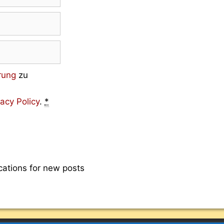
rung
zu
vacy Policy
.
*
cations for new posts