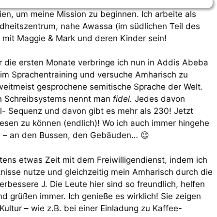
en, um meine Mission zu beginnen. Ich arbeite als
dheitszentrum, nahe Awassa (im südlichen Teil des
mit Maggie & Mark und deren Kinder sein!
 die ersten Monate verbringe ich nun in Addis Abeba
im Sprachentraining und versuche Amharisch zu
zweitmeist gesprochene semitische Sprache der Welt.
en Schreibsystems nennt man
fidel.
Jedes davon
l- Sequenz und davon gibt es mehr als 230! Jetzt
lesen zu können (endlich)! Wo ich auch immer hingehe
ern – an den Bussen, den Gebäuden… 😉
tens etwas Zeit mit dem Freiwilligendienst, indem ich
nisse nutze und gleichzeitig mein Amharisch durch die
bessere J. Die Leute hier sind so freundlich, helfen
und grüßen immer. Ich genieße es wirklich! Sie zeigen
Kultur – wie z.B. bei einer Einladung zu Kaffee-