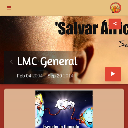
LMC General
Feb 04
2004
– Sep 20
2014