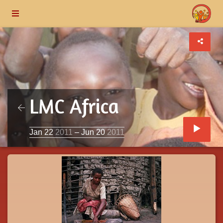
LMC Africa
Jan 22
2011
– Jun 20
2011