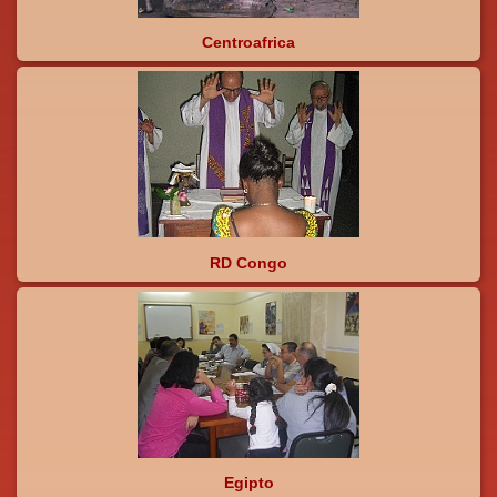
Centroafrica
RD Congo
Egipto