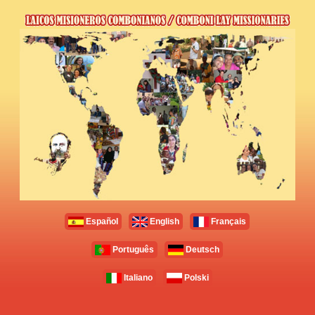
Español
English
Français
Português
Deutsch
Italiano
Polski