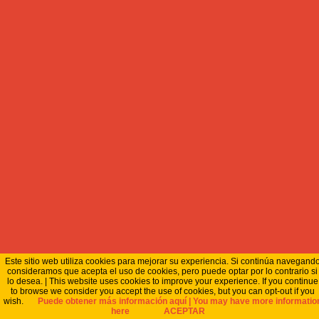
Este sitio web utiliza cookies para mejorar su experiencia. Si continúa navegand
consideramos que acepta el uso de cookies, pero puede optar por lo contrario si
lo desea. | This website uses cookies to improve your experience. If you continue
to browse we consider you accept the use of cookies, but you can opt-out if you
wish.
Puede obtener más información aquí | You may have more informatio
here
ACEPTAR